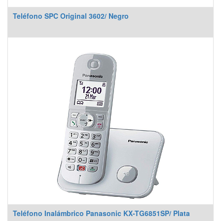
Teléfono SPC Original 3602/ Negro
Teléfono Inalámbrico Panasonic KX-TG6851SP/ Plata