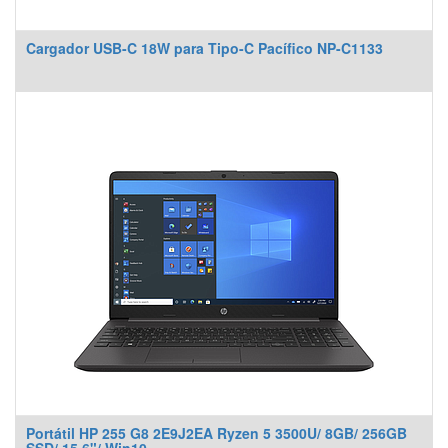
Cargador USB-C 18W para Tipo-C Pacífico NP-C1133
Portátil HP 255 G8 2E9J2EA Ryzen 5 3500U/ 8GB/ 256GB