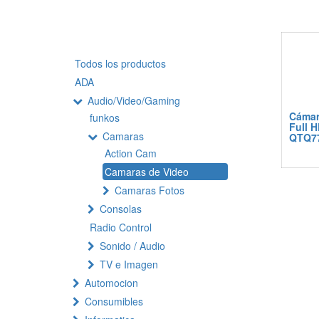
Todos los productos
ADA
Audio/Video/Gaming
Cámar
funkos
Full 
Camaras
QTQ7
Action Cam
Camaras de Video
Camaras Fotos
Consolas
Radio Control
Sonido / Audio
TV e Imagen
Automocion
Consumibles