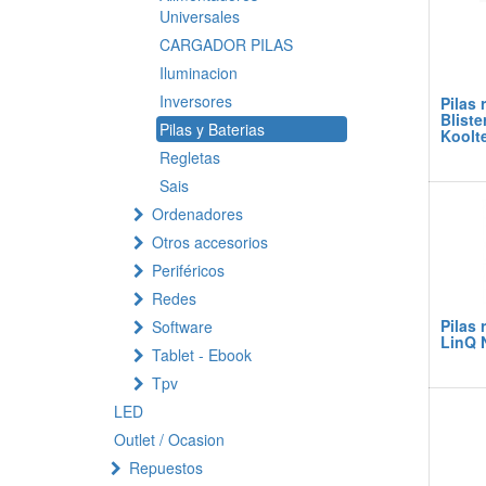
Universales
CARGADOR PILAS
Iluminacion
Inversores
Pilas 
Bliste
Pilas y Baterias
Koolt
Regletas
Sais
Ordenadores
Otros accesorios
Periféricos
Redes
Pilas 
Software
LinQ 
Tablet - Ebook
Tpv
LED
Outlet / Ocasion
Repuestos