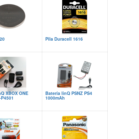
20
Pila Duracell 1616
linQ XBOX ONE
Batería linQ PSNZ PS4
-P4501
1000mAh