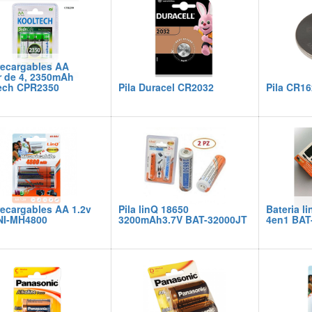
recargables AA
r de 4, 2350mAh
ech CPR2350
Pila Duracel CR2032
Pila CR16
recargables AA 1.2v
Pila linQ 18650
Bateria 
NI-MH4800
3200mAh3.7V BAT-32000JT
4en1 BAT