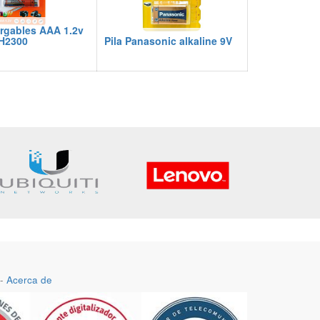
argables AAA 1.2v
MH2300
Pila Panasonic alkaline 9V
-
Acerca de