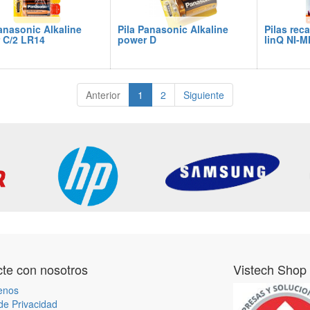
anasonic Alkaline
Pila Panasonic Alkaline
Pilas rec
 C/2 LR14
power D
linQ NI-
Anterior
1
2
Siguiente
te con nosotros
Vistech Shop
enos
 de Privacidad