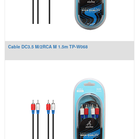
Cable DC3.5 M/2RCA M 1.5m TP-W068