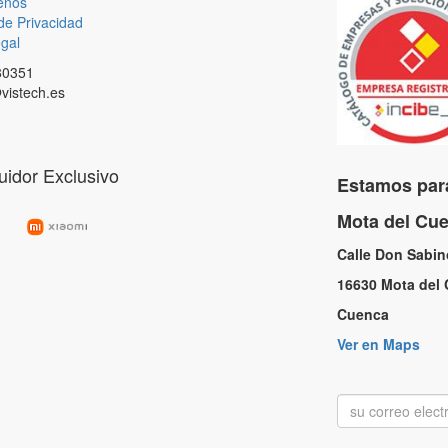
enos
 de Privacidad
gal
80351
vistech.es
buidor Exclusivo
Estamos para
Mota del C
Calle Don Sabi
16630 Mota de
Cuenc
Ver en Maps