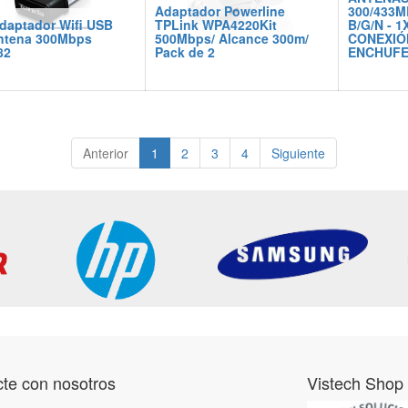
Adaptador Powerline
300/433M
adaptador Wifi USB
TPLink WPA4220Kit
B/G/N - 1
ntena 300Mbps
500Mbps/ Alcance 300m/
CONEXIÓ
82
Pack de 2
ENCHUF
Anterior
1
2
3
4
Siguiente
te con nosotros
Vistech Shop