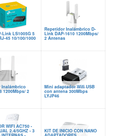
Repetidor Inalámbrico D-
P-Link LS1005G 5
Link DAP-1610 1200Mbps/
RJ-45 10/100/1000
2 Antenas
 Inalámbrico
Mini adaptador Wifi USB
8 1200Mbps/ 2
con antena 300Mbps
LYJP46
R WIFI AC750 -
AL 2.4/5GHZ - 3
KIT DE INICIO CON NANO
 INTERNAS -
ADAPTADORES