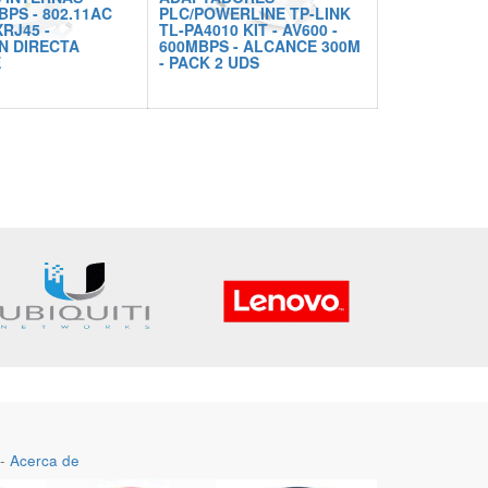
BPS - 802.11AC
PLC/POWERLINE TP-LINK
XRJ45 -
TL-PA4010 KIT - AV600 -
N DIRECTA
600MBPS - ALCANCE 300M
E
- PACK 2 UDS
-
Acerca de