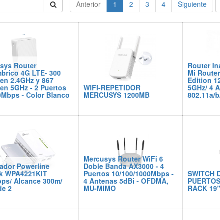
Anterior
1
2
3
4
Siguiente
sys Router
Router In
mbrico 4G LTE- 300
Mi Router
en 2.4GHz y 867
Edition 
en 5GHz - 2 Puertos
WIFI-REPETIDOR
5GHz/ 4 A
0Mbps - Color Blanco
MERCUSYS 1200MB
802.11a/b
Mercusys Router WiFi 6
ador Powerline
Doble Banda AX3000 - 4
k WPA4221KIT
Puertos 10/100/1000Mbps -
SWITCH D
ps/ Alcance 300m/
4 Antenas 5dBi - OFDMA,
PUERTOS 
de 2
MU-MIMO
RACK 19