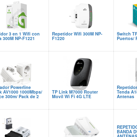
dor 3 en 1 Wifi con
Repetidor Wifi 300M NP-
Switch T
a 300M NP-F1221
F1220
Puertos/ 
ador Powerline
Repetidor
k AV1000 1000Mbps/
TP Link M7000 Router
Tenda A1
ce 300m/ Pack de 2
Movil Wi Fi 4G LTE
Antenas
REPETIDO
BANDA DU
ANTENAS