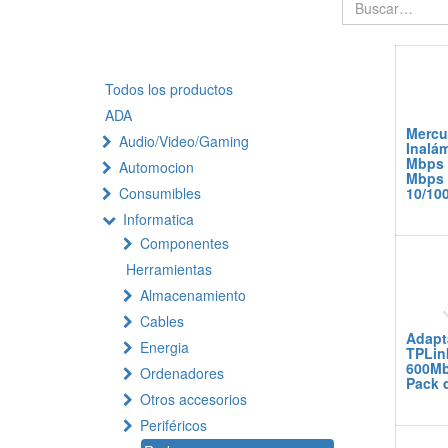
Todos los productos
ADA
Mercu
Audio/Video/Gaming
Inalá
Mbps 
Automocion
Mbps 
Consumibles
10/10
Informatica
Componentes
Herramientas
Almacenamiento
Cables
Adapt
Energia
TPLin
600Mb
Ordenadores
Pack 
Otros accesorios
Periféricos