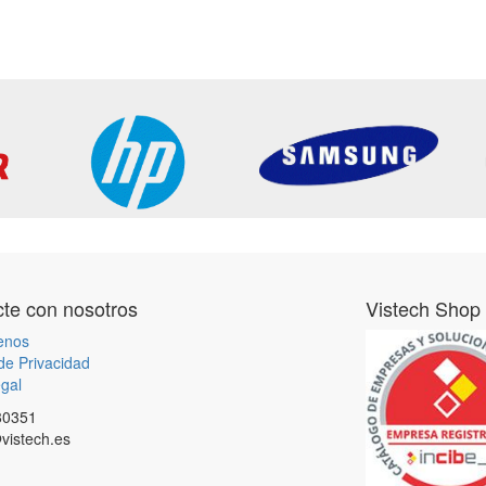
te con nosotros
Vistech Shop
enos
 de Privacidad
gal
80351
vistech.es