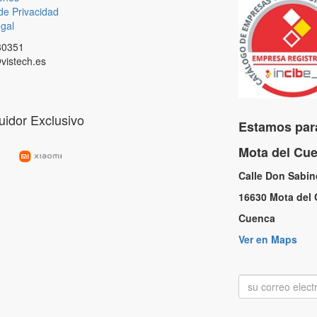
 de Privacidad
gal
80351
vistech.es
buidor Exclusivo
Estamos para
Mota del C
Calle Don Sabi
16630 Mota de
Cuenc
Ver en Maps