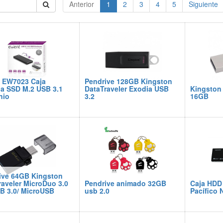
Anterior
1
2
3
4
5
Siguiente
 EW7023 Caja
Pendrive 128GB Kingston
na SSD M.2 USB 3.1
DataTraveler Exodia USB
Kingston 
nio
3.2
16GB
ive 64GB Kingston
raveler MicroDuo 3.0
Pendrive animado 32GB
Caja HDD 
B 3.0/ MicroUSB
usb 2.0
Pacífico 