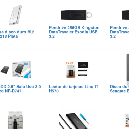
Pendrive 256GB Kingston
Pendrive
sa disco duro M.2
DataTraveler Exodia USB
DataTrave
218 Plata
3.2
3.2
DD 2.5″ Sata Usb 3.0
Lector de tarjetas Linq IT-
Disco dur
ico NP-D747
H578
Seagate 