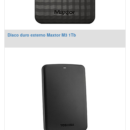
Disco duro externo Maxtor M3 1Tb