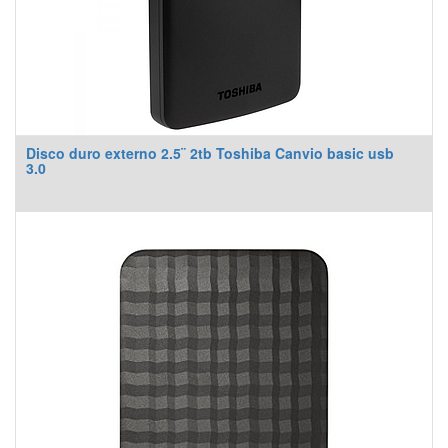
Disco duro externo 2.5¨ 2tb Toshiba Canvio basic usb
3.0