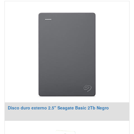
Disco duro externo 2.5" Seagate Basic 2Tb Negro