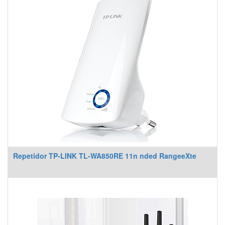
Repetidor TP-LINK TL-WA850RE 11n nded RangeeXte