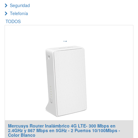
Seguridad
Telefonía
TODOS
Mercusys Router Inalámbrico 4G LTE- 300 Mbps en
2.4GHz y 867 Mbps en 5GHz - 2 Puertos 10/100Mbps -
Color Blanco