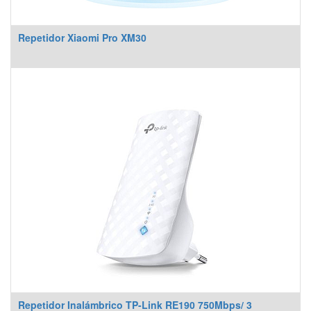
Repetidor Xiaomi Pro XM30
Repetidor Inalámbrico TP-Link RE190 750Mbps/ 3