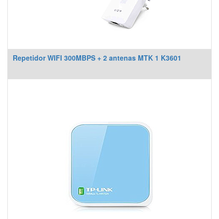
Repetidor WIFI 300MBPS + 2 antenas MTK 1 K3601