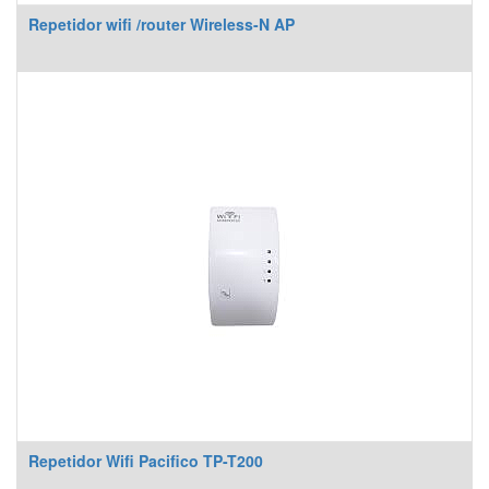
Repetidor wifi /router Wireless-N AP
Repetidor Wifi Pacifico TP-T200