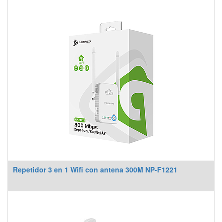
Repetidor 3 en 1 Wifi con antena 300M NP-F1221