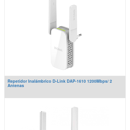
Repetidor Inalámbrico D-Link DAP-1610 1200Mbps/ 2
Antenas