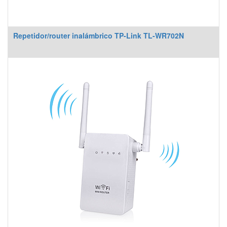
Repetidor/router inalámbrico TP-Link TL-WR702N