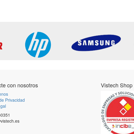
te con nosotros
Vistech Shop
enos
 de Privacidad
gal
80351
vistech.es