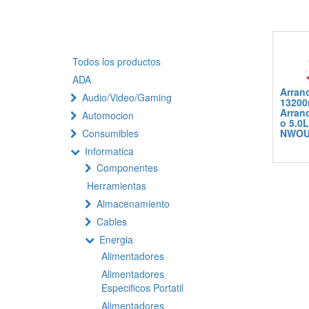
Todos los productos
ADA
Arran
Audio/Video/Gaming
13200
Arran
Automocion
o 5.0L
Consumibles
NWOUI
Informatica
Componentes
Herramientas
Almacenamiento
Cables
Energia
Alimentadores
Alimentadores
Especificos Portatil
Alimentadores