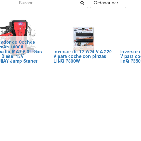
Ordenar por
cador de Coches
mAh 1000A
cador MAX 6.0L Gas
Inversor de 12 V/24 V A 220
Inversor 
 Diesel 12V
V para coche con pinzas
V para co
IAY Jump Starter
LINQ P800W
linQ P35