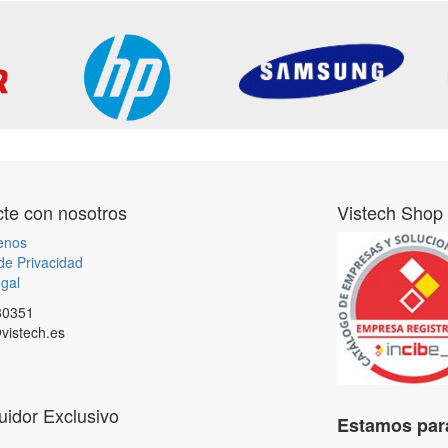
te con nosotros
Vistech Shop
enos
 de Privacidad
gal
80351
vistech.es
buidor Exclusivo
Estamos para