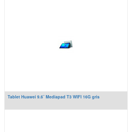
Tablet Huawei 9.6¨ Mediapad T3 WIFI 16G gris