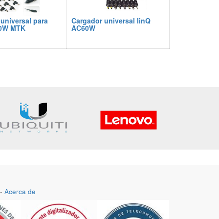
universal para
Cargador universal linQ
00W MTK
AC60W
-
Acerca de