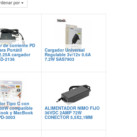
rdenar por
 de corriente PD
ra Portátil
Cargador Universal
2.25A cargador
Regulable 3v/12v 0.6A
AD-2136
7.2W SAS7903
or Tipo C con
 30W compatible
ALIMENTADOR NIMO FIJO
ook y MacBook
36VDC 2AMP 72W
PD-3003
CONECTOR 5,5X2,1MM