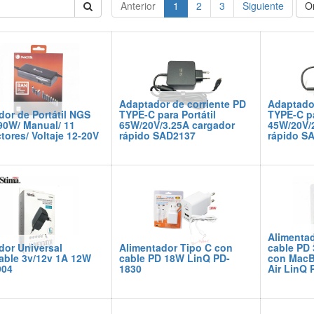
Anterior
1
2
3
Siguiente
O
Adaptador de corriente PD
Adaptador
dor de Portátil NGS
TYPE-C para Portátil
TYPE-C pa
90W/ Manual/ 11
65W/20V/3.25A cargador
45W/20V/
ores/ Voltaje 12-20V
rápido SAD2137
rápido S
Alimentad
dor Universal
Alimentador Tipo C con
cable PD
able 3v/12v 1A 12W
cable PD 18W LinQ PD-
con MacB
904
1830
Air LinQ 