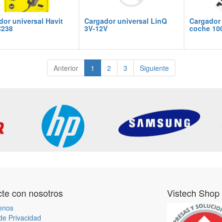
or universal Havit
Cargador universal LinQ
Cargador 
238
3V-12V
coche 1
Anterior
1
2
3
Siguiente
te con nosotros
Vistech Shop
enos
 de Privacidad