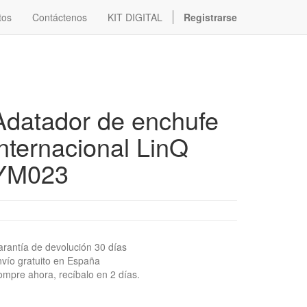
tos
Contáctenos
KIT DIGITAL
Registrarse
Adatador de enchufe
internacional LinQ
YM023
rantía de devolución 30 días
vío gratuito en España
mpre ahora, recíbalo en 2 días.