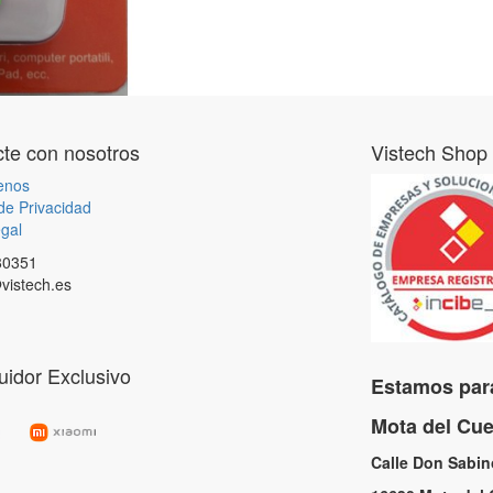
te con nosotros
Vistech Shop
enos
 de Privacidad
gal
80351
vistech.es
buidor Exclusivo
Estamos para
Mota del C
Calle Don Sabi