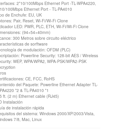
terfaces: 2*10/100Mbps Ethernet Port -TL-WPA4220,
10/100Mbps Ethernet Port - TL-PA4010
po de Enchufe: EU, UK
tones: Pair, Reset, Wi-Fi/Wi-Fi Clone
dicador LED: PWR, PLC, ETH, Wi-Fi/Wi-Fi Clone
imensiones: (94×54×40mm)
cance: 300 Metros sobre circuito eléctrico
racterísticas de sorftware
ecnología de modulación: OFDM (PLC)
criptación: Powerline Security: 128-bit AES / Wireless
ecurity: WEP, WPA/WPA2, WPA-PSK/WPA2-PSK
cryption
ros
rtificaciones: CE, FCC, RoHS
ntenido del Paquete: Powerline Ethernet Adapter TL-
PA4220 *2 & TL-PA4010 *1
5 ft. (2 m) Ethernet cable (RJ45)
 Instalación
ía de instalación rápida
quisitos del sistema: Windows 2000/XP/2003/Vista,
ndows 7/8, Mac, Linux