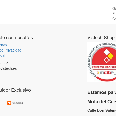
Ga
En
Co
te con nosotros
Vistech Shop
enos
 de Privacidad
gal
80351
vistech.es
buidor Exclusivo
Estamos para
Mota del C
Calle Don Sabi