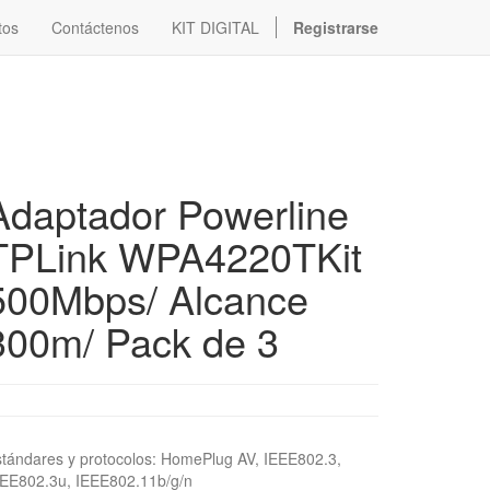
tos
Contáctenos
KIT DIGITAL
Registrarse
Adaptador Powerline
TPLink WPA4220TKit
500Mbps/ Alcance
300m/ Pack de 3
tándares y protocolos: HomePlug AV, IEEE802.3,
EEE802.3u, IEEE802.11b/g/n