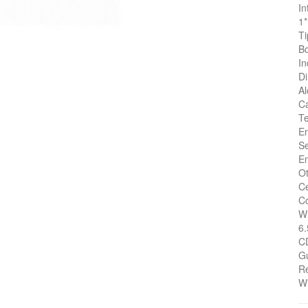
In
1*
Ti
Bo
In
D
Al
Ca
T
En
S
En
Ot
Ce
Co
W
6.
CD
Gu
Re
Wi