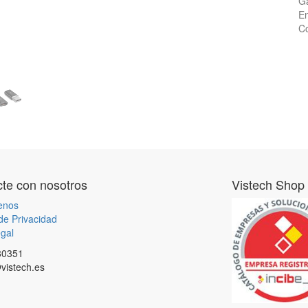
Ga
En
Co
te con nosotros
Vistech Shop
enos
 de Privacidad
gal
80351
vistech.es