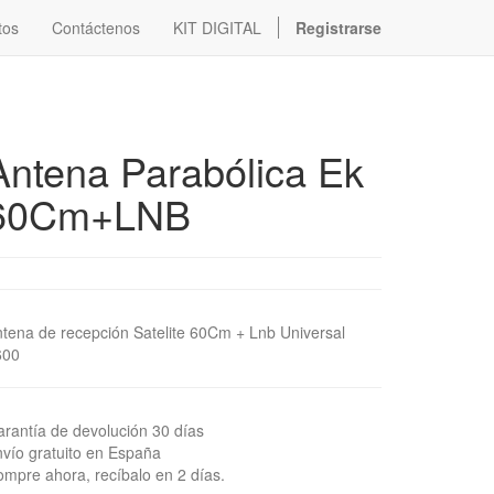
tos
Contáctenos
KIT DIGITAL
Registrarse
Antena Parabólica Ek
60Cm+LNB
tena de recepción Satelite 60Cm + Lnb Universal
600
rantía de devolución 30 días
vío gratuito en España
mpre ahora, recíbalo en 2 días.