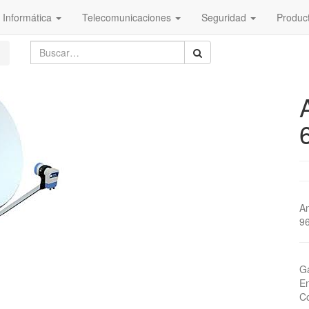
Informática
Telecomunicaciones
Seguridad
Produc
An
9
Ga
En
Co