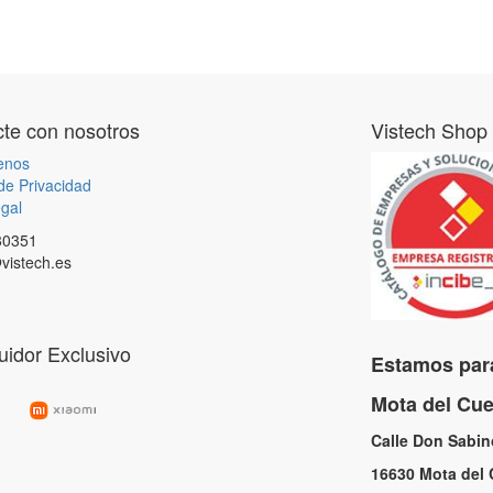
te con nosotros
Vistech Shop
enos
 de Privacidad
gal
80351
vistech.es
buidor Exclusivo
Estamos para
Mota del C
Calle Don Sabi
16630 Mota de