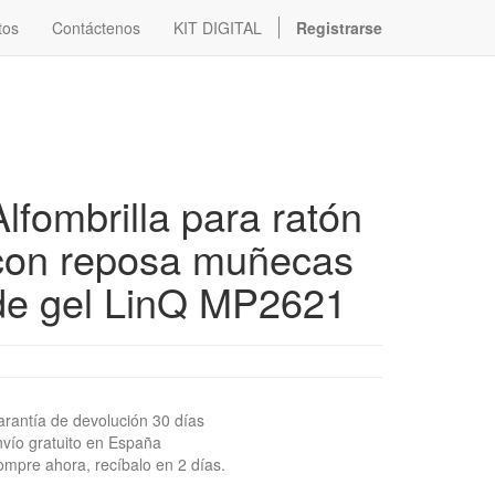
tos
Contáctenos
KIT DIGITAL
Registrarse
Alfombrilla para ratón
con reposa muñecas
de gel LinQ MP2621
rantía de devolución 30 días
vío gratuito en España
mpre ahora, recíbalo en 2 días.