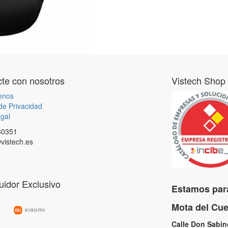
te con nosotros
Vistech Shop
enos
 de Privacidad
gal
80351
vistech.es
buidor Exclusivo
Estamos para
Mota del C
Calle Don Sabi