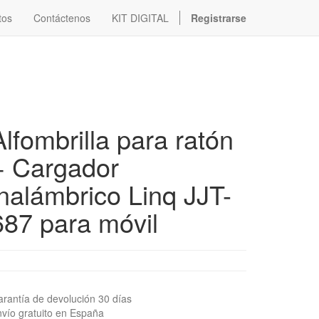
tos
Contáctenos
KIT DIGITAL
Registrarse
Alfombrilla para ratón
+ Cargador
inalámbrico Linq JJT-
687 para móvil
rantía de devolución 30 días
vío gratuito en España