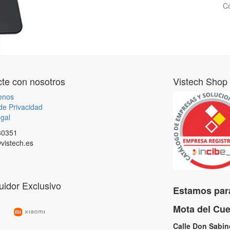
Co
te con nosotros
Vistech Shop
enos
 de Privacidad
gal
80351
vistech.es
buidor Exclusivo
Estamos para
Mota del C
Calle Don Sabi