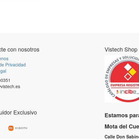
te con nosotros
Vistech Shop
enos
 de Privacidad
gal
80351
vistech.es
buidor Exclusivo
Estamos para
Mota del C
Calle Don Sabi