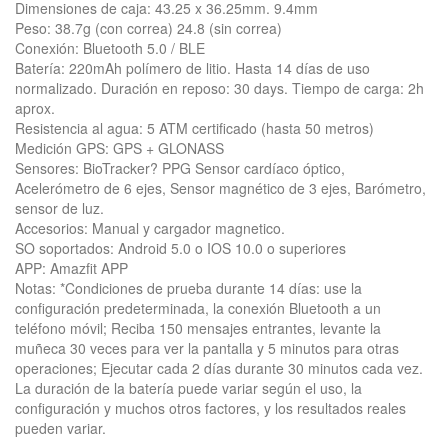
Dimensiones de caja: 43.25 x 36.25mm. 9.4mm
Peso: 38.7g (con correa) 24.8 (sin correa)
Conexión: Bluetooth 5.0 / BLE
Batería: 220mAh polímero de litio. Hasta 14 días de uso
normalizado. Duración en reposo: 30 days. Tiempo de carga: 2h
aprox.
Resistencia al agua: 5 ATM certificado (hasta 50 metros)
Medición GPS: GPS + GLONASS
Sensores: BioTracker? PPG Sensor cardíaco óptico,
Acelerómetro de 6 ejes, Sensor magnético de 3 ejes, Barómetro,
sensor de luz.
Accesorios: Manual y cargador magnetico.
SO soportados: Android 5.0 o IOS 10.0 o superiores
APP: Amazfit APP
Notas: *Condiciones de prueba durante 14 días: use la
configuración predeterminada, la conexión Bluetooth a un
teléfono móvil; Reciba 150 mensajes entrantes, levante la
muñeca 30 veces para ver la pantalla y 5 minutos para otras
operaciones; Ejecutar cada 2 días durante 30 minutos cada vez.
La duración de la batería puede variar según el uso, la
configuración y muchos otros factores, y los resultados reales
pueden variar.