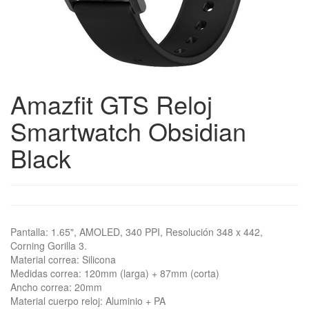
Amazfit GTS Reloj
Smartwatch Obsidian
Black
Pantalla: 1.65", AMOLED, 340 PPI, Resolución 348 x 442,
Corning Gorilla 3.
Material correa: Silicona
Medidas correa: 120mm (larga) + 87mm (corta)
Ancho correa: 20mm
Material cuerpo reloj: Aluminio + PA