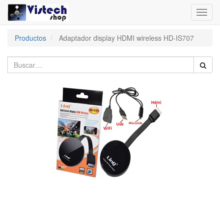
Toggl
navig
Productos
Adaptador display HDMI wireless HD-IS707