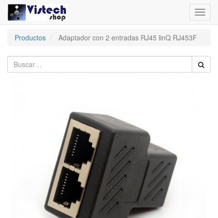
Toggl
navig
Productos
Adaptador con 2 entradas RJ45 linQ RJ453F