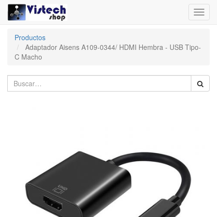
Toggl
navig
Productos
Adaptador Aisens A109-0344/ HDMI Hembra - USB Tipo-
C Macho