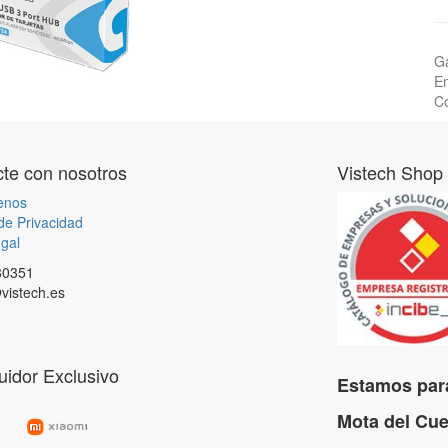
Ga
En
Co
te con nosotros
Vistech Shop
enos
 de Privacidad
gal
80351
vistech.es
buidor Exclusivo
Estamos para
Mota del C