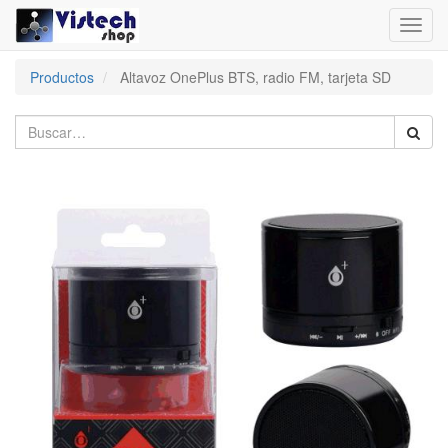
Toggl
navig
Productos
Altavoz OnePlus BTS, radio FM, tarjeta SD