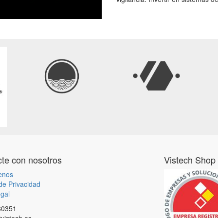
te con nosotros
Vistech Shop
enos
 de Privacidad
gal
80351