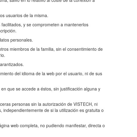
sma, salvo en lo relativo al coste de la conexión a
 los usuarios de la misma.
es facilitados, y se comprometen a mantenerlos
cripción.
datos personales.
tros miembros de la familia, sin el consentimiento de
io.
arantizados.
imiento del idioma de la web por el usuario, ni de sus
en que se accede a éstos, sin justificación alguna y
rceras personas sin la autorización de VISTECH, ni
, independientemente de si la utilización es gratuita o
página web completa, no pudiendo manifestar, directa o