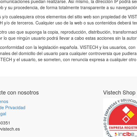
omunicaciones puedan realizarse. Así mismo, la dirección IP podrá ser 
eb y su procedencia, de forma totalmente transparente a su navegació
os y/o cualesquiera otros elementos del sitio web son propiedad de V
ECH y/o de terceros. Cualquier uso de la web o sus contenidos deberá te
ro uso que suponga la copia, reproducción, distribución, transformaci
or lo que ningún usuario podrá llevar a cabo estas acciones sin la auto
e conformidad con la legislación española. VISTECH y los usuarios, con
nales del domicilio del usuario para cualquier controversia que pudier
STECH y el usuario, se someten, con renuncia expresa a cualquier otro 
te con nosotros
Vistech Shop
enos
 de Privacidad
gal
80351
vistech.es