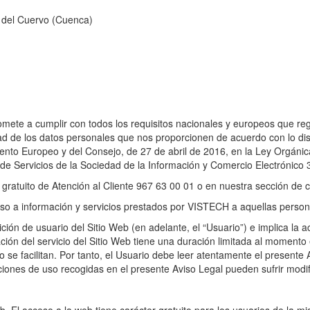
a del Cuervo (Cuenca)
ete a cumplir con todos los requisitos nacionales y europeos que regu
idad de los datos personales que nos proporcionen de acuerdo con lo 
nto Europeo y del Consejo, de 27 de abril de 2016, en la Ley Orgánic
y de Servicios de la Sociedad de la Información y Comercio Electrónico
gratuito de Atención al Cliente 967 63 00 01 o en nuestra sección de c
acceso a información y servicios prestados por VISTECH a aquellas pers
dición de usuario del Sitio Web (en adelante, el “Usuario”) e implica la
ión del servicio del Sitio Web tiene una duración limitada al momento 
o se facilitan. Por tanto, el Usuario debe leer atentamente el present
iciones de uso recogidas en el presente Aviso Legal pueden sufrir modi