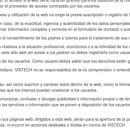
eb. El acceso a la web tiene carácter gratuito para los usuarios de la mi
or el proveedor de acceso contratado por los usuarios.
eso y utilización de la web no exige la previa suscripción o registro de
r caso, de la exactitud, vigencia y autenticidad de los datos personal
nar información completa y correcta en el formulario de contacto o sus
 el consentimiento de los padres o tutores para el tratamiento de sus 
lativos a la situación profesional, económica o a la intimidad de los o
este sitio web sin avisar a tus padres no debes registrarte como usuar
s de los usuarios. Como usuario debes saber que tus derechos están g
 castellano. VISTECH no se responsabiliza de la no comprensión o entend
so, así como suprimir y cambiar éstos dentro de la web, como la forma 
ias que los mismos puedan ocasionar a los usuarios.
mocionar, contratar o divulgar publicidad o información propia o de te
e los servicios o información que se ponen a disposición de los usuarios
 sus páginas web, dirigidos a esta web, serán para la apertura de la 
as, ni incurrir en acciones desleales o ilícitas en contra de VISTECH.