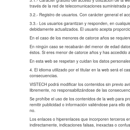
3.1.- Carácter gratuito del acceso y utilización de la w
través de la red de telecomunicaciones suministrada p
3.2.- Registro de usuarios. Con carácter general el acc
3.3.- Los usuarios garantizan y responden, en cualquie
debidamente actualizados. El usuario acepta proporcio
En el caso de los menores de catorce años se requiere
En ningún caso se recabarán del menor de edad datos re
éstos. Si eres menor de catorce años y has accedido a 
En esta web se respetan y cuidan los datos personale
4. El idioma utilizado por el titular en la web será el
consecuencias.
VISTECH podrá modificar los contenidos sin previo avi
libremente, no responsabilizándose de las consecuenc
Se prohíbe el uso de los contenidos de la web para pro
remitir publicidad o información valiéndose para ello d
no.
Los enlaces o hiperenlaces que incorporen terceros en
indirectamente, indicaciones falsas, inexactas o confus